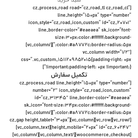
سبد خرید
[cz_process_road road=”cz_road_tl cz_road_cl”
line_height=”۱۵۰px” type=”number”
icon_style=”cz_road_icon_custom” id=”cz_۲۰۷۰۱″
line_border-color=”#eaeaea” sk_icon=”font-
size:۳۰px;color:#ffffff;background-
color:#a۸۷۷۲c;border-radius:۵px;”][/vc_column]
[vc_column width=”۱/۲″
css=”.vc_custom_۱۵۱۱۲۰۹۸۵۲۰۱۵{padding-right: ۰px
!important;padding-left: ۰px !important;}”]
تکمیل سفارش
[cz_process_road line_height=”۱۵۰px” type=”number”
number=”۲″ icon_style=”cz_road_icon_custom”
id=”cz_۳۱۳۴۵″ line_border-color=”#eaeaea”
sk_icon=”font-size:۳۴px;color:#ffffff;background-
color:#a۸۷۷۲c;border-radius:۵px;”][/vc_column]
[/vc_row][vc_row][vc_column][cz_gap height_tablet=”۳۰px”
height_mobile=”۲۰px” id=”cz_۶۰۲۴۷″][vc_column_text]
[woocommerce_checkout][/vc_column_text][/vc_column]