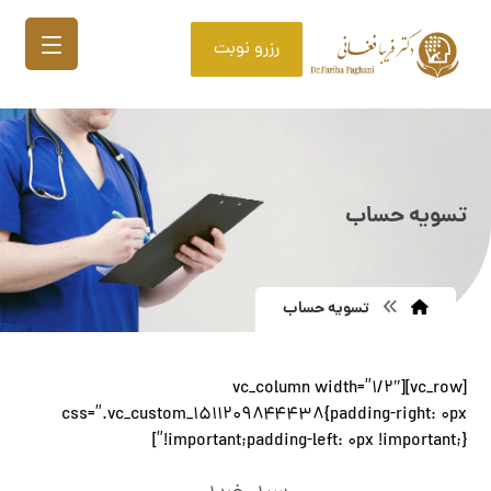
رزرو نوبت
تسویه حساب
تسویه حساب
[vc_row][vc_column width=”۱/۲″
css=”.vc_custom_۱۵۱۱۲۰۹۸۴۴۴۳۸{padding-right: ۰px
!important;padding-left: ۰px !important;}”]